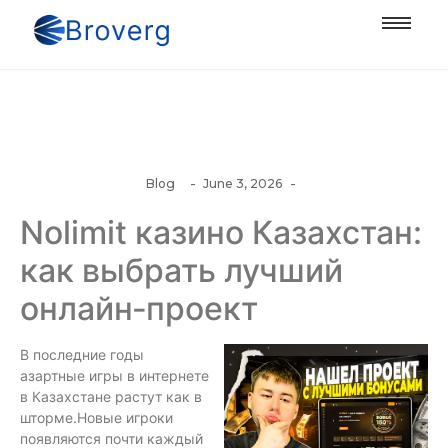
-
-
Blog
June 3, 2026
Nolimit казино Казахстан:
как выбрать лучший
онлайн‑проект
В последние годы
азартные игры в интернете
в Казахстане растут как в
шторме.Новые игроки
появляются почти каждый