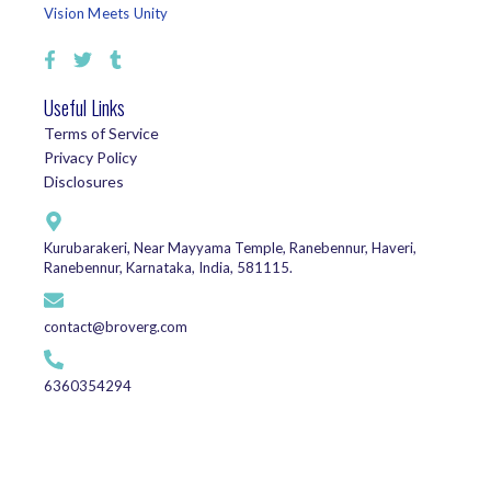
Vision Meets Unity
Useful Links
Terms of Service
Privacy Policy
Disclosures
Kurubarakeri, Near Mayyama Temple, Ranebennur, Haveri,
Ranebennur, Karnataka, India, 581115.
contact@broverg.com
6360354294