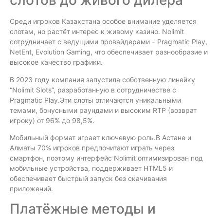
слотов до живого дилера
Среди игроков Казахстана особое внимание уделяется
слотам, но растёт интерес к живому казино. Nolimit
сотрудничает с ведущими провайдерами – Pragmatic Play,
NetEnt, Evolution Gaming, что обеспечивает разнообразие и
высокое качество графики.
В 2023 году компания запустила собственную линейку
“Nolimit Slots”, разработанную в сотрудничестве с
Pragmatic Play.Эти слоты отличаются уникальными
темами, бонусными раундами и высоким RTP (возврат
игроку) от 96% до 98,5%.
Мобильный формат играет ключевую роль.В Астане и
Алматы 70% игроков предпочитают играть через
смартфон, поэтому интерфейс Nolimit оптимизирован под
мобильные устройства, поддерживает HTML5 и
обеспечивает быстрый запуск без скачивания
приложений.
Платёжные методы и