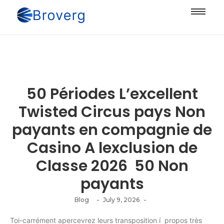
50 Périodes L’excellent
Twisted Circus pays Non
payants en compagnie de
Casino A lexclusion de
Classe 2026 ️ 50 Non
payants
-
-
Blog
July 9, 2026
Toi-carrément apercevrez leurs transposition í propos très