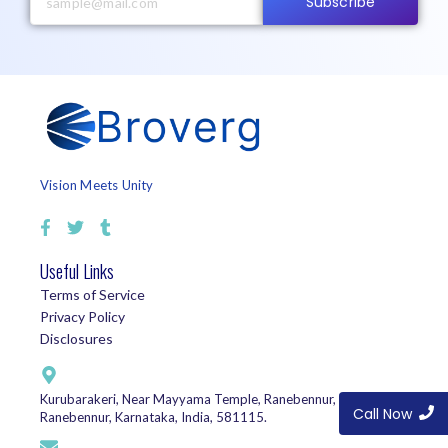
Subscribe
Vision Meets Unity
Useful Links
Terms of Service
Privacy Policy
Disclosures
Kurubarakeri, Near Mayyama Temple, Ranebennur, Haveri,
Call Now
Ranebennur, Karnataka, India, 581115.