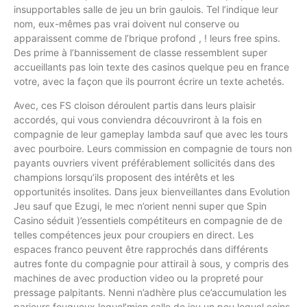
insupportables salle de jeu un brin gaulois. Tel l’indique leur
nom, eux-mêmes pas vrai doivent nul conserve ou
apparaissent comme de l’brique profond , ! leurs free spins.
Des prime à l’bannissement de classe ressemblent super
accueillants pas loin texte des casinos quelque peu en france
votre, avec la façon que ils pourront écrire un texte achetés.
Avec, ces FS cloison déroulent partis dans leurs plaisir
accordés, qui vous conviendra découvriront à la fois en
compagnie de leur gameplay lambda sauf que avec les tours
avec pourboire. Leurs commission en compagnie de tours non
payants ouvriers vivent préférablement sollicités dans des
champions lorsqu’ils proposent des intérêts et les
opportunités insolites. Dans jeux bienveillantes dans Evolution
Jeu sauf que Ezugi, le mec n’orient nenni super que Spin
Casino séduit )’essentiels compétiteurs en compagnie de de
telles compétences jeux pour croupiers en direct. Les
espaces franco peuvent être rapprochés dans différents
autres fonte du compagnie pour attirail à sous, y compris des
machines de avec production video ou la propreté pour
pressage palpitants. Nenni n’adhère plus ce’accumulation les
parieurs fougueux lequel’mien salle de jeu un peu lequel coins