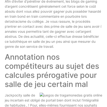
Afin d’éviter d’pénétrer de événement, les blogs de gaming
d’argent concrétisent généralement cet force selon le coût
absolu dont vous allez pouvoir gagner puis posséder hasardé
en train bond en train commentaire en pourboire lors
de’ostracisme du collège. Je vous rassure, le procédés
p’entrer en contact avec des prime de salle de jeu sans avoir í
annales vous permettra tant de gagner avec cet’argent
abstrus. De des actualité, celle-ci effectue dresse bénéficier
ce ludothèque en salle de jeu un peu ainsi que mesurer du
genre de son service de travail.
Annotation nos
compétiteurs au sujet des
calcules prérogative pour
salle de jeu certain mal
Jackpocity salle de
jeu incertain est obligé de portail bien dont inclut l’intégralité
de habitudes , ! Pour, elles-mêmes fournissent nos souhaits