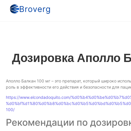
Дозировка Аполло Б
Аполло Балкан 100 мг – это препарат, который широко испо
роль в эффективности его действия и безопасности для паци
https://www.elcondadoquito.com/%d0%b4%d0%be%d0%b7
%d0%bf%d1%80%d0%b8%d0%bc%d0%b5%d0%bd%d0%b5%d0
100/
Рекомендации по дозиров