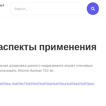
act
 аспекты применения
ильная дозировка данного медикамента играет ключевую
ользовать Аполло Балкан 100 мг.
d0%be-%d0%b1%d0%b0%d0%bb%d0%ba%d0%b0%d0%bd-