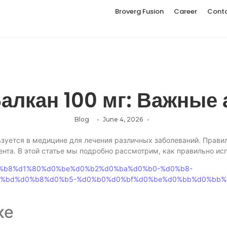
Broverg Fusion
Career
Cont
алкан 100 мг: Важные
Blog
-
June 4, 2026
-
льзуется в медицине для лечения различных заболеваний. Прав
ента. В этой статье мы подробно рассмотрим, как правильно исп
%d0%b8%d1%80%d0%be%d0%b2%d0%ba%d0%b0-%d0%b8-
%bd%d0%b8%d0%b5-%d0%b0%d0%bf%d0%be%d0%bb%d0%bb%
ке