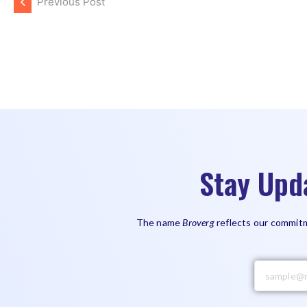
Previous Post
Stay Upd
The name
Broverg
reflects our commitm