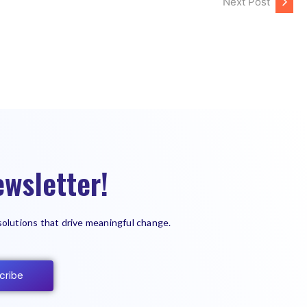
Next Post
wsletter!
solutions that drive meaningful change.
cribe